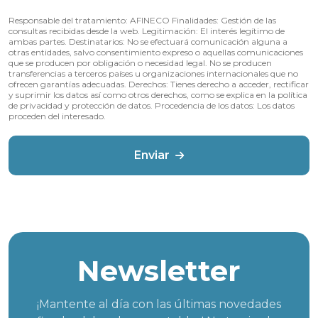
Responsable del tratamiento:
AFINECO
Finalidades:
Gestión de las
consultas recibidas desde la web.
Legitimación:
El interés legítimo de
ambas partes.
Destinatarios:
No se efectuará comunicación alguna a
otras entidades, salvo consentimiento expreso o aquellas comunicaciones
que se producen por obligación o necesidad legal. No se producen
transferencias a terceros países u organizaciones internacionales que no
ofrecen garantías adecuadas.
Derechos:
Tienes derecho a acceder, rectificar
y suprimir los datos así como otros derechos, como se explica en la política
de
privacidad y protección de datos
.
Procedencia de los datos:
Los datos
proceden del interesado.
Enviar
Newsletter
¡Mantente al día con las últimas novedades